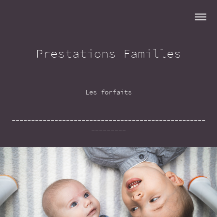
Prestations Familles
Les forfaits
--------------------------------------------------
---------